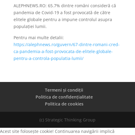
ALEPHNEWS.RO: 65.7% dintre români consideră că
pandemia de Covid-19 a fost provocată de către
elitele globale pentru a impune controlul asupra
populației lumii.
Pentru mai multe detalii:
https://alephnews.ro/guvern/67-dintre-romani-cred-
ca-pandemia-a-fost-provocata-de-elitele-globale-
pentru-a-controla-populatia-lumii/
Termeni și condiții
Politica de confidențialitate
Politica de cookies
(c) Strategic Thinking Group
Acest site folosește cookie! Continuarea navigării implică