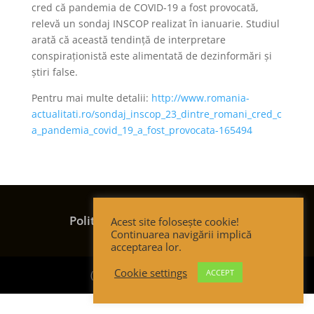
cred că pandemia de COVID-19 a fost provocată,
relevă un sondaj INSCOP realizat în ianuarie. Studiul
arată că această tendinţă de interpretare
conspiraţionistă este alimentată de dezinformări şi
ştiri false.
Pentru mai multe detalii:
http://www.romania-
actualitati.ro/sondaj_inscop_23_dintre_romani_cred_c
a_pandemia_covid_19_a_fost_provocata-165494
Termeni și condiții
Politica de confidențialitate
Acest site folosește cookie!
Continuarea navigării implică
Politica de cookies
acceptarea lor.
Cookie settings
ACCEPT
(c) Strategic Thinking Group