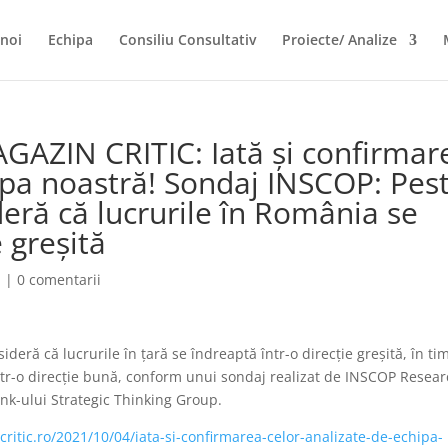
noi
Echipa
Consiliu Consultativ
Proiecte/ Analize
GAZIN CRITIC: Iată și confirmar
ipa noastră! Sondaj INSCOP: Pes
eră că lucrurile în România se
e greșită
a
|
0 comentarii
ră că lucrurile în ţară se îndreaptă într-o direcţie greşită, în ti
ntr-o direcţie bună, conform unui sondaj realizat de INSCOP Resea
ank-ului Strategic Thinking Group.
ritic.ro/2021/10/04/iata-si-confirmarea-celor-analizate-de-echipa-