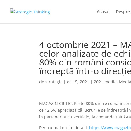
Acasa
Despre 
4 octombrie 2021 – MA
celor analizate de ech
80% din români consid
îndreptă într-o direcți
de
strategic
|
oct. 5, 2021
|
2021 media
,
Medi
MAGAZIN CRITIC: Peste 80% dintre români conside
ce 12,5% apreciază că lucrurile se îndreaptă î
în parteneriat cu Verifield, la comanda think-t
Pentru mai multe detalii:
https://www.magazinc