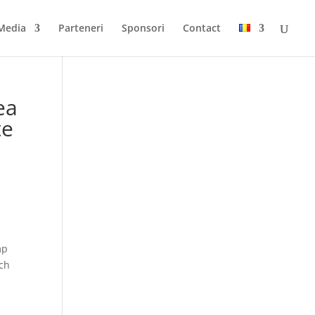
Media
Parteneri
Sponsori
Contact
ea
te
mp
rch