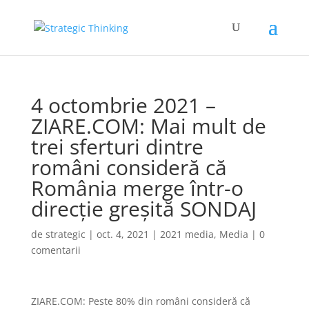
4 octombrie 2021 –
ZIARE.COM: Mai mult de
trei sferturi dintre
români consideră că
România merge într-o
direcție greșită SONDAJ
de
strategic
|
oct. 4, 2021
|
2021 media
,
Media
|
0
comentarii
ZIARE.COM: Peste 80% din români consideră că