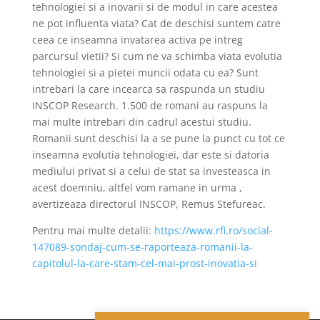
tehnologiei si a inovarii si de modul in care acestea
ne pot influenta viata? Cat de deschisi suntem catre
ceea ce inseamna invatarea activa pe intreg
parcursul vietii? Si cum ne va schimba viata evolutia
tehnologiei si a pietei muncii odata cu ea? Sunt
intrebari la care incearca sa raspunda un studiu
INSCOP Research. 1.500 de romani au raspuns la
mai multe intrebari din cadrul acestui studiu.
Romanii sunt deschisi la a se pune la punct cu tot ce
inseamna evolutia tehnologiei, dar este si datoria
mediului privat si a celui de stat sa investeasca in
acest doemniu, altfel vom ramane in urma ,
avertizeaza directorul INSCOP, Remus Stefureac.
Pentru mai multe detalii:
https://www.rfi.ro/social-
147089-sondaj-cum-se-raporteaza-romanii-la-
capitolul-la-care-stam-cel-mai-prost-inovatia-si