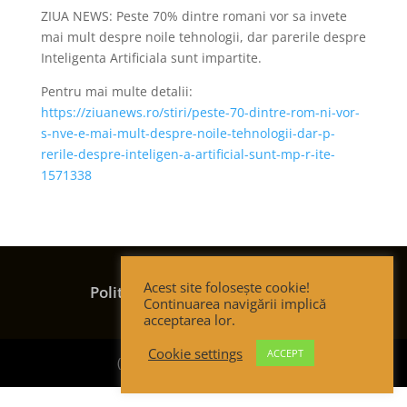
ZIUA NEWS: Peste 70% dintre romani vor sa invete
mai mult despre noile tehnologii, dar parerile despre
Inteligenta Artificiala sunt impartite.
Pentru mai multe detalii:
https://ziuanews.ro/stiri/peste-70-dintre-rom-ni-vor-
s-nve-e-mai-mult-despre-noile-tehnologii-dar-p-
rerile-despre-inteligen-a-artificial-sunt-mp-r-ite-
1571338
Termeni și condiții
Acest site folosește cookie!
Politica de confidențialitate
Continuarea navigării implică
Politica de cookies
acceptarea lor.
Cookie settings
ACCEPT
(c) Strategic Thinking Group