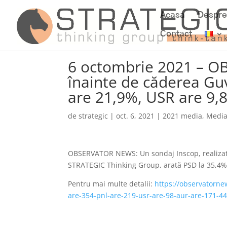
Acasa
Despre
Contact
6 octombrie 2021 – 
înainte de căderea Gu
are 21,9%, USR are 9,
de
strategic
|
oct. 6, 2021
|
2021 media
,
Medi
OBSERVATOR NEWS: Un sondaj Inscop, realizat 
STRATEGIC Thinking Group, arată PSD la 35,4%,
Pentru mai multe detalii:
https://observatorne
are-354-pnl-are-219-usr-are-98-aur-are-171-4