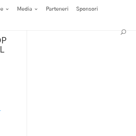
ze
Media
Parteneri
Sponsori
OP
NL
-