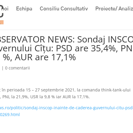
 noi
Echipa
Consiliu Consultativ
Proiecte/ Anali
OBSERVATOR NEWS: Sondaj INSC
vernului Cîțu: PSD are 35,4%, P
8 %, AUR are 17,1%
a
|
0 comentarii
în perioada 15 – 27 septembrie 2021, la comanda think-tank-ului
 PNL la 21,9%, USR la 9,8 % iar AUR la 17,1%.
ws.ro/politic/sondaj-inscop-inainte-de-caderea-guvernului-citu-psd
40269.html