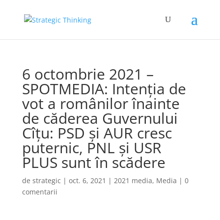
6 octombrie 2021 –
SPOTMEDIA: Intenția de
vot a românilor înainte
de căderea Guvernului
Cîțu: PSD și AUR cresc
puternic, PNL și USR
PLUS sunt în scădere
de
strategic
|
oct. 6, 2021
|
2021 media
,
Media
|
0
comentarii