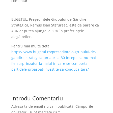
comentarii
BUGETUL: Președintele Grupului de Gândire
Strategică, Remus Ioan Ștefureac, este de părere că
AUR ar putea ajunge la 30% în preferințele
alegătorilor.
Pentru mai multe detalii:
https://www.bugetul.ro/presedintele-grupului-de-
gandire-strategica-un-aur-la-30-incepe-sa-nu-mai-
fie-surprinzator-la-halul-in-care-se-comporta-
partidele-proaspat-investite-sa-conduca-tara/
Introdu Comentariu
Adresa ta de email nu va fi publicată.
Câmpurile
obligatorii sunt marcate cu
*