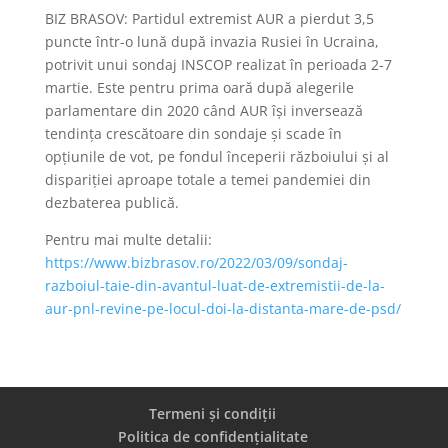
BIZ BRASOV: Partidul extremist AUR a pierdut 3,5
puncte într-o lună după invazia Rusiei în Ucraina,
potrivit unui sondaj INSCOP realizat în perioada 2-7
martie. Este pentru prima oară după alegerile
parlamentare din 2020 când AUR își inversează
tendința crescătoare din sondaje și scade în
opțiunile de vot, pe fondul începerii războiului și al
dispariției aproape totale a temei pandemiei din
dezbaterea publică.
Pentru mai multe detalii:
https://www.bizbrasov.ro/2022/03/09/sondaj-
razboiul-taie-din-avantul-luat-de-extremistii-de-la-
aur-pnl-revine-pe-locul-doi-la-distanta-mare-de-psd/
Termeni și condiții
Politica de confidențialitate