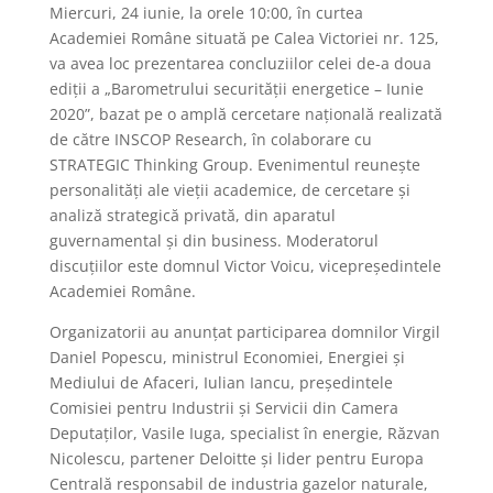
Miercuri, 24 iunie, la orele 10:00, în curtea
Academiei Române situată pe Calea Victoriei nr. 125,
va avea loc prezentarea concluziilor celei de-a doua
ediții a „Barometrului securității energetice – Iunie
2020”, bazat pe o amplă cercetare națională realizată
de către INSCOP Research, în colaborare cu
STRATEGIC Thinking Group. Evenimentul reunește
personalități ale vieții academice, de cercetare și
analiză strategică privată, din aparatul
guvernamental și din business. Moderatorul
discuțiilor este domnul Victor Voicu, vicepreședintele
Academiei Române.
Organizatorii au anunțat participarea domnilor Virgil
Daniel Popescu, ministrul Economiei, Energiei și
Mediului de Afaceri, Iulian Iancu, președintele
Comisiei pentru Industrii și Servicii din Camera
Deputaților, Vasile Iuga, specialist în energie, Răzvan
Nicolescu, partener Deloitte și lider pentru Europa
Centrală responsabil de industria gazelor naturale,