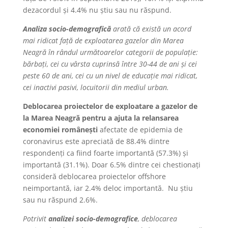
dezacordul și 4.4% nu știu sau nu răspund.
Analiza socio-demografică
arată că există un acord
mai ridicat față de exploatarea gazelor din Marea
Neagră în rândul următoarelor categorii de populație:
bărbați, cei cu vârsta cuprinsă între 30-44 de ani și cei
peste 60 de ani, cei cu un nivel de educație mai ridicat,
cei inactivi pasivi, locuitorii din mediul urban.
Deblocarea proiectelor de exploatare a gazelor de
la Marea Neagră pentru a ajuta la relansarea
economiei românești
afectate de epidemia de
coronavirus este apreciată de 88.4% dintre
respondenți ca fiind foarte importantă (57.3%) și
importantă (31.1%). Doar 6.5% dintre cei chestionați
consideră deblocarea proiectelor offshore
neimportantă, iar 2.4% deloc importantă. Nu știu
sau nu răspund 2.6%.
Potrivit
analizei socio-demografice
, deblocarea