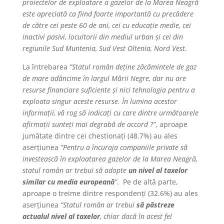
proiectelor de exploatare a gazelor de la Marea Neagră
este apreciată ca fiind foarte importantă cu precădere
de către cei peste 60 de ani, cei cu educație medie, cei
inactivi pasivi, locuitorii din mediul urban și cei din
regiunile Sud Muntenia, Sud Vest Oltenia, Nord Vest.
La întrebarea
”Statul român deține zăcămintele de gaz
de mare adâncime în largul Mării Negre, dar nu are
resurse financiare suficiente și nici tehnologia pentru a
exploata singur aceste resurse. În lumina acestor
informații, vă rog să indicați cu care dintre următoarele
afirmații sunteți mai degrabă de accord ?”
, aproape
jumătate dintre cei chestionați (48.7%) au ales
aserțiunea
”Pentru a încuraja companiile private să
investească în exploatarea gazelor de la Marea Neagră,
statul român ar trebui să adopte
un nivel al taxelor
similar cu media europeană
”
. Pe de altă parte,
aproape o treime dintre respondenți (32.6%) au ales
aserțiunea
”Statul român ar trebui
să păstreze
actualul nivel al taxelor
, chiar dacă în acest fel