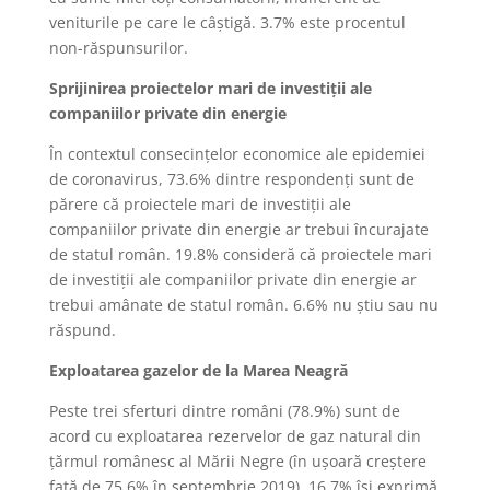
veniturile pe care le câștigă. 3.7% este procentul
non-răspunsurilor.
Sprijinirea
proiectelor mari de investiții ale
companiilor private din energie
În contextul consecințelor economice ale epidemiei
de coronavirus, 73.6% dintre respondenți sunt de
părere că proiectele mari de investiții ale
companiilor private din energie ar trebui încurajate
de statul român. 19.8% consideră că proiectele mari
de investiții ale companiilor private din energie ar
trebui amânate de statul român. 6.6% nu știu sau nu
răspund.
Exploatarea gazelor de la Marea Neagră
Peste trei sferturi dintre români (78.9%) sunt de
acord cu exploatarea rezervelor de gaz natural din
țărmul românesc al Mării Negre (în ușoară creștere
față de 75.6% în septembrie 2019), 16.7% își exprimă