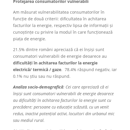
Protejarea consumatorilor vulnerabili
Am măsurat vulnerabilitatea consumatorilor în
funcție de două criterii: dificultatea în achitarea
facturilor la energie, respectiv lipsa de informații și
cunoștințe cu privire la modul în care funcționează
piața de energie.
21.5% dintre români apreciază că ei înșiși sunt
consumatori vulnerabili de energie deoarece au
dificultăți în achitarea facturilor la energie
electrică/ termică / gaze
. 78.4% răspund negativ, iar
0.1% nu știu sau nu răspund.
Analiza socio-demografică
: Cei care a
preciază că ei
înșiși sunt consumatori vulnerabili de energie deoarece
au dificultăți în achitarea facturilor la energie sunt cu
precădere: persoane cu educație scăzută, cu un venit
redus, inactivi potențial activi, locuitori din urbanul mic
sau mediul rural.