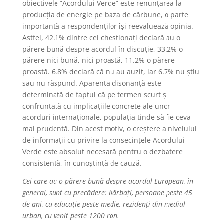
obiectivele ”Acordului Verde” este renunțarea la
producția de energie pe baza de cărbune, o parte
importantă a respondenților își reevaluează opinia.
Astfel, 42.1% dintre cei chestionați declară au o
părere bună despre acordul în discuție, 33.2% o
părere nici bună, nici proastă, 11.2% o părere
proastă. 6.8% declară că nu au auzit, iar 6.7% nu știu
sau nu răspund. Aparenta disonanță este
determinată de faptul că pe termen scurt și
confruntată cu implicațiile concrete ale unor
acorduri internaționale, populația tinde să fie ceva
mai prudentă. Din acest motiv, o creștere a nivelului
de informații cu privire la consecințele Acordului
Verde este absolut necesară pentru o dezbatere
consistentă, în cunoștință de cauză.
Cei care au o părere bună despre acordul European, în
general, sunt cu precădere: bărbați, persoane peste 45
de ani, cu educație peste medie, rezidenți din mediul
urban, cu venit peste 1200 ron.