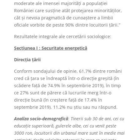
moderate ale imensei majorități a populației
României care susține atât protejarea minorităților,
cât și nevoia pragmatică de cunoaștere a limbii
oficiale vorbite de peste 90% dintre locuitorii țării.”
Rezultatele integrale ale cercetării sociologice:
Secțiunea I : Securitate energetică
Direcția țării
Conform sondajului de opinie, 61.7% dintre români
cred că țara se îndreaptă într-o direcție greșită (în
scădere față de 74.9% în septembrie 2019), în timp
ce 27% sunt de părere că lucrurile merg într-o
direcție bună (în creștere față de 17.4% în
septembrie 2019). 11.2% nu știu sau nu răspund.
Analiza socio-demografică
: Tinerii sub 30 de ani, cei cu
educație superioară, gulerele albe, cei cu venit peste
3000 ron, locuitorii din urbanul mare sunt în medie mai