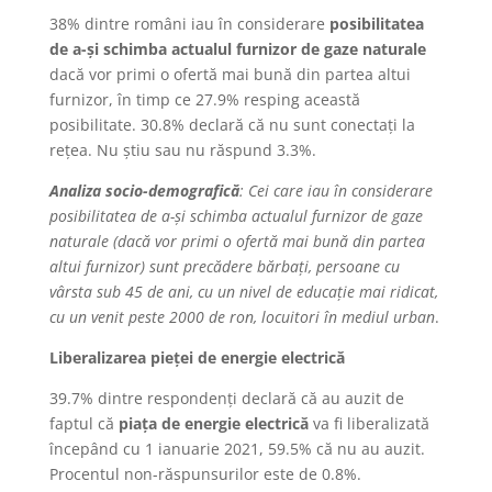
38% dintre români iau în considerare
posibilitatea
de a-și schimba actualul furnizor de gaze naturale
dacă vor primi o ofertă mai bună din partea altui
furnizor, în timp ce 27.9% resping această
posibilitate. 30.8% declară că nu sunt conectați la
rețea. Nu știu sau nu răspund 3.3%.
Analiza socio-demografică
: Cei care iau în considerare
posibilitatea de a-și schimba actualul furnizor de gaze
naturale (dacă vor primi o ofertă mai bună din partea
altui furnizor) sunt precădere bărbați, persoane cu
vârsta sub 45 de ani, cu un nivel de educație mai ridicat,
cu un venit peste 2000 de ron, locuitori în mediul urban
.
Liberalizarea pieței de energie electrică
39.7% dintre respondenți declară că au auzit de
faptul că
piața de energie electrică
va fi liberalizată
începând cu 1 ianuarie 2021, 59.5% că nu au auzit.
Procentul non-răspunsurilor este de 0.8%.