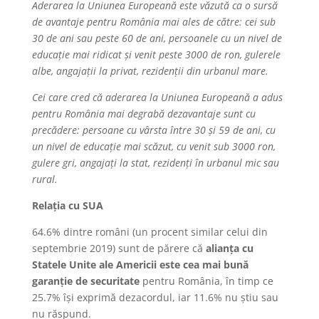
Aderarea la Uniunea Europeană este văzută ca o sursă
de avantaje pentru România mai ales de către: cei sub
30 de ani sau peste 60 de ani, persoanele cu un nivel de
educație mai ridicat și venit peste 3000 de ron, gulerele
albe, angajații la privat, rezidenții din urbanul mare.
Cei care cred că aderarea la Uniunea Europeană a adus
pentru România mai degrabă dezavantaje sunt cu
precădere: persoane cu vârsta între 30 și 59 de ani, cu
un nivel de educație mai scăzut, cu venit sub 3000 ron,
gulere gri, angajați la stat, rezidenți în urbanul mic sau
rural.
Relația cu SUA
64.6% dintre români (un procent similar celui din
septembrie 2019) sunt de părere că
alianța cu
Statele Unite ale Americii este cea mai bună
garanție de securitate
pentru România, în timp ce
25.7% își exprimă dezacordul, iar 11.6% nu știu sau
nu răspund.