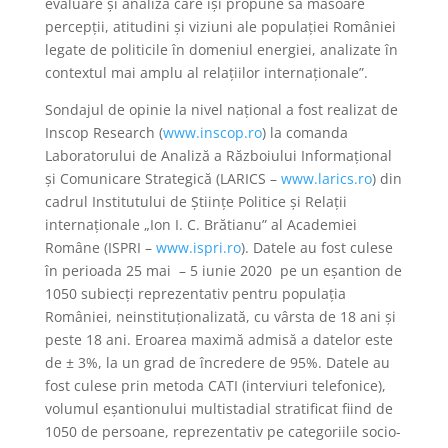
evaluare și analiză care își propune să măsoare
percepții, atitudini și viziuni ale populației României
legate de politicile în domeniul energiei, analizate în
contextul mai amplu al relațiilor internaționale”.
Sondajul de opinie la nivel național a fost realizat de
Inscop Research (
www.inscop.ro
) la comanda
Laboratorului de Analiză a Războiului Informațional
și Comunicare Strategică (LARICS –
www.larics.ro
) din
cadrul Institutului de Științe Politice și Relații
internaționale „Ion I. C. Brătianu” al Academiei
Române (ISPRI –
www.ispri.ro
). Datele au fost culese
în perioada 25 mai – 5 iunie 2020 pe un eşantion de
1050 subiecţi reprezentativ pentru populația
României, neinstituționalizată, cu vârsta de 18 ani și
peste 18 ani. Eroarea maximă admisă a datelor este
de ± 3%, la un grad de încredere de 95%. Datele au
fost culese prin metoda CATI (interviuri telefonice),
volumul eșantionului multistadial stratificat fiind de
1050 de persoane, reprezentativ pe categoriile socio-