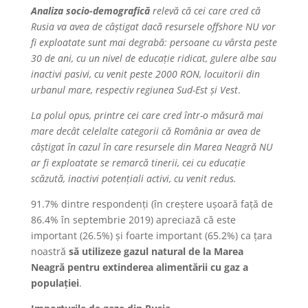
Analiza socio-demografică
relevă că cei care cred că
Rusia va avea de câștigat dacă resursele offshore NU vor
fi exploatate sunt mai degrabă: persoane cu vârsta peste
30 de ani, cu un nivel de educație ridicat, gulere albe sau
inactivi pasivi, cu venit peste 2000 RON, locuitorii din
urbanul mare, respectiv regiunea Sud-Est și Vest
.
La polul opus, printre cei care cred într-o măsură mai
mare decât celelalte categorii că România ar avea de
câștigat în cazul în care resursele din Marea Neagră NU
ar fi exploatate se remarcă tinerii, cei cu educație
scăzută, inactivi potențiali activi, cu venit redus.
91.7% dintre respondenți (în creștere ușoară față de
86.4% în septembrie 2019) apreciază că este
important (26.5%) și foarte important (65.2%) ca țara
noastră
să utilizeze gazul natural de la Marea
Neagră pentru extinderea alimentării cu gaz a
populației
.