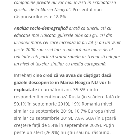
companiile private nu vor mai investi în exploatarea
gazelor de la Marea Neagră”
. Procentul non-
răspunsurilor este 18.8%.
Analiza socio-demografică
arată că tinerii, cei cu
educație mai ridicată, gulerele albe sau gri, cei din
urbanul mare, cei care lucrează la privat și au un venit
peste 2000 ron cred într-o măsură mai mare decât
celelalte categorii că statul român ar trebui să adopte
un nivel al taxelor similar cu media europeană.
Întrebați
cine cred că va avea de câștigat dacă
gazele descoperite în Marea Neagră NU vor fi
exploatate
în următorii ani, 35.5% dintre
respondenți menționează Rusia (în scădere față de
50.1% în septembrie 2019), 19% Romania (nivel
similar cu septembrie 2019), 10.7% Europa (nivel
similar cu septembrie 2019), 7.8% SUA (în ușoară
creștere față de 5.4% în septembrie 2029). Puțin
peste un sfert (26.9%) nu știu sau nu răspund.