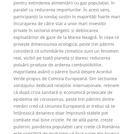
pentru extinderea alimentării cu gaz populației, în
paralel cu reducerea importurilor. În acest sens,
participanții la sondaj susțin în majorități foarte mari
încurajarea de către stat a unor mari investiții
private în sectorul energetic și deblocarea
exploatărilor de gaze de la Marea Neagră. În ceea ce
privește dimensiunea ecologică, peste trei pătrimi
consideră că schimbările climatice sunt un fenomen
real, vizibil pe toată planeta și doresc reducerea
poluării produse de arderea combustibililor,
majoritatea având o părere bună despre Acordul
Verde propus de Comisia Europeană. Din secțiunea
sondajului dedicată relațiilor internaționale, reținem
că după criza sanitară și economică provocate de
epidemia de coronavirus, peste trei pătrimi dintre
români cred că Uniunea Europeană ar trebui să se
întărească deoarece doar împreună statele pot
combate mai bine crizele. Pe de altă parte, crește
puternic ponderea populației care crede că România
este pregătită de mult timp să facă parte din Spațiul