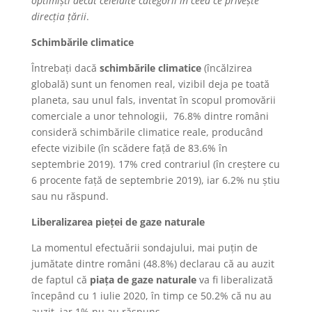
optimiști decât celelalte categorii în ceea ce privește
direcția țării
.
Schimbările climatice
Întrebați dacă
schimbările climatice
(încălzirea
globală) sunt un fenomen real, vizibil deja pe toată
planeta, sau unul fals, inventat în scopul promovării
comerciale a unor tehnologii, 76.8% dintre români
consideră schimbările climatice reale, producând
efecte vizibile (în scădere față de 83.6% în
septembrie 2019). 17% cred contrariul (în creștere cu
6 procente față de septembrie 2019), iar 6.2% nu știu
sau nu răspund.
Liberalizarea pieței de gaze naturale
La momentul efectuării sondajului, mai puțin de
jumătate dintre români (48.8%) declarau că au auzit
de faptul că
piața de gaze naturale
va fi liberalizată
începând cu 1 iulie 2020, în timp ce 50.2% că nu au
auzit, iar 1% nu au răspuns.