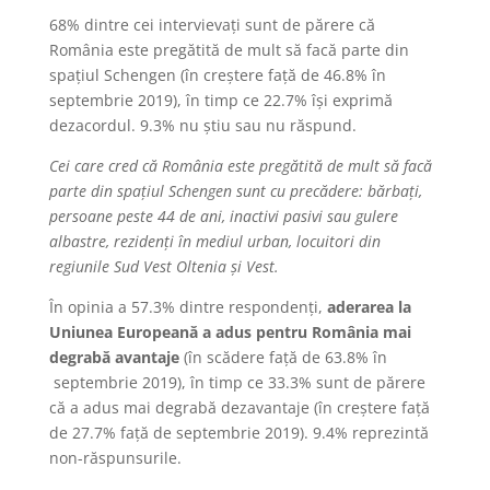
68% dintre cei intervievați sunt de părere că
România este pregătită de mult să facă parte din
spațiul Schengen (în creștere față de 46.8% în
septembrie 2019), în timp ce 22.7% își exprimă
dezacordul. 9.3% nu știu sau nu răspund.
Cei care cred că România este pregătită de mult să facă
parte din spațiul Schengen sunt cu precădere: bărbați,
persoane peste 44 de ani, inactivi pasivi sau gulere
albastre, rezidenți în mediul urban, locuitori din
regiunile Sud Vest Oltenia și Vest.
În opinia a 57.3% dintre respondenți,
aderarea la
Uniunea Europeană a adus pentru România mai
degrabă avantaje
(în scădere față de 63.8% în
septembrie 2019), în timp ce 33.3% sunt de părere
că a adus mai degrabă dezavantaje (în creștere față
de 27.7% față de septembrie 2019). 9.4% reprezintă
non-răspunsurile.