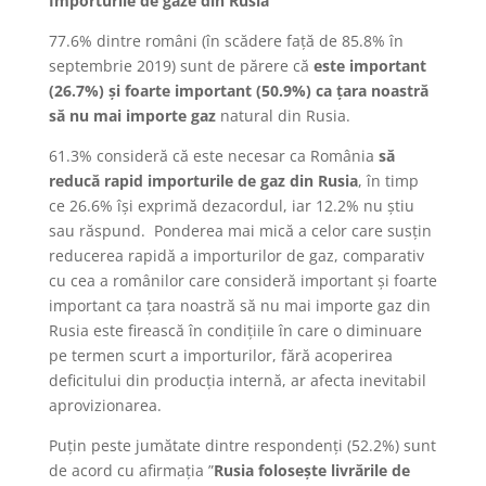
Importurile de gaze din Rusia
77.6% dintre români (în scădere față de 85.8% în
septembrie 2019) sunt de părere că
este important
(26.7%) și foarte important (50.9%) ca țara noastră
să nu mai importe gaz
natural din Rusia.
61.3% consideră că este necesar ca România
să
reducă rapid importurile de gaz din Rusia
, în timp
ce 26.6% își exprimă dezacordul, iar 12.2% nu știu
sau răspund. Ponderea mai mică a celor care susțin
reducerea rapidă a importurilor de gaz, comparativ
cu cea a românilor care consideră important și foarte
important ca țara noastră să nu mai importe gaz din
Rusia este firească în condițiile în care o diminuare
pe termen scurt a importurilor, fără acoperirea
deficitului din producția internă, ar afecta inevitabil
aprovizionarea.
Puțin peste jumătate dintre respondenți (52.2%) sunt
de acord cu afirmația ”
Rusia folosește livrările de