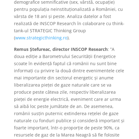
demografice semnificative (sex, vârstă, ocupație)
pentru populația neinstituționalizată a României, cu
vârsta de 18 ani și peste. Analiza datelor a fost
realizată de INSCOP Research în colaborare cu think-
tank-ul STRATEGIC Thinking Group
(
www.strategicthinking.ro
).
Remus Ștefureac, director INSCOP Research
: ”A
doua ediție a Barometrului Securității Energetice
scoate în evidență faptul că românii nu sunt bine
informați cu privire la două dintre evenimentele cele
mai importante din sectorul energetic și anume
liberalizarea pieței de gaze naturale care se va
produce peste câteva zile, respectiv liberalizarea
pieței de energie electrică, eveniment care ar urma
să aibă loc peste jumătate de an. De asemenea,
românii susțin puternic extinderea rețelei de gaze
naturale cu fonduri publice și consideră important și
foarte important, într-o proporție de peste 90%, ca
resursele de gaz de la Marea Neagră să fie folosite