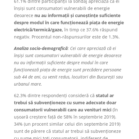
61.1% dintre participanții la sondaj apreciază că ei
înșiși sunt consumatori vulnerabili de energie
deoarece
nu au informații și cunoștințe suficiente
despre modul în care funcționează piața de energie
electrică/termică/gaze,
în timp ce 37.6% răspund
negativ. Procentul non-răspunsurilor este de 1.3%.
Analiza socio-demografică
: Cei care a
preciază că ei
înșiși sunt consumatori vulnerabili de energie deoarece
nu au informații suficiente despre modul în care
funcționează piața de energie sunt precădere persoane
sub 44 de ani, cu venit redus, locuitori din București sau
urbanul mare.
62.3% dintre respondenți consideră că
statul ar
trebui să subvenționeze cu sume adecvate doar
consumatorii vulnerabili care au venituri mici
(în
ușoară creștere față de 58% în septembrie 2019).
34% (un procent similar celui din septembrie 2019)
sunt de părere că statul ar trebui să subvenționeze
cu sume mici toți consumatorii, indiferent de