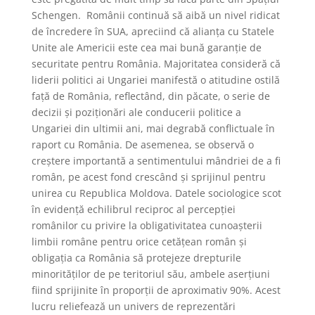
Schengen. Românii continuă să aibă un nivel ridicat
de încredere în SUA, apreciind că alianța cu Statele
Unite ale Americii este cea mai bună garanție de
securitate pentru România. Majoritatea consideră că
liderii politici ai Ungariei manifestă o atitudine ostilă
față de România, reflectând, din păcate, o serie de
decizii și poziționări ale conducerii politice a
Ungariei din ultimii ani, mai degrabă conflictuale în
raport cu România. De asemenea, se observă o
creștere importantă a sentimentului mândriei de a fi
român, pe acest fond crescând și sprijinul pentru
unirea cu Republica Moldova. Datele sociologice scot
în evidență echilibrul reciproc al percepției
românilor cu privire la obligativitatea cunoașterii
limbii române pentru orice cetățean român și
obligația ca România să protejeze drepturile
minorităților de pe teritoriul său, ambele aserțiuni
fiind sprijinite în proporții de aproximativ 90%. Acest
lucru reliefează un univers de reprezentări