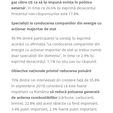
gaz către UE ca să își impună voința în politica
externă
”, în timp ce 26.6% își exprimă dezacordul.
Procentul non-răspunsurilor este 17.8%.
Specialiști la conducerea companiilor din energie
cu
acționar majoritar de stat
95.9% dintre participanții la sondaj își exprimă
acordul cu afirmația ”La conducerea companiilor din
energie cu acționar majoritar de stat ar trebui numiți
doar specialiști din domeniu”, în timp ce 2.9% își
exprimă dezacordul. 1.1% nu știu sau nu răspund.
Obiective naționale privind reducerea poluării
70% dintre cei intervievați (în creștere față de 55.8%
în septembrie 2019) consideră că este foarte
important ca România
să reducă poluarea generată
de arderea combustibililor
(cărbune, carburanți,
lemne). 22.8% văd acest obiectiv ca fiind important,
3.4% puțin important, 2.3% foarte puțin important.