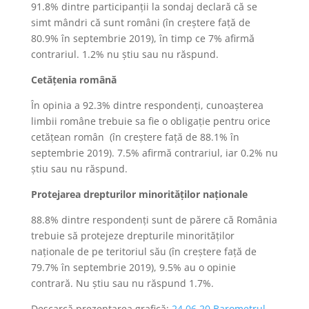
91.8% dintre participanții la sondaj declară că se
simt mândri că sunt români (în creștere față de
80.9% în septembrie 2019), în timp ce 7% afirmă
contrariul. 1.2% nu știu sau nu răspund.
Cetățenia română
În opinia a 92.3% dintre respondenți, cunoașterea
limbii române trebuie sa fie o obligație pentru orice
cetățean român (în creștere față de 88.1% în
septembrie 2019). 7.5% afirmă contrariul, iar 0.2% nu
știu sau nu răspund.
Protejarea drepturilor minorităților naționale
88.8% dintre respondenți sunt de părere că România
trebuie să protejeze drepturile minorităților
naționale de pe teritoriul său (în creștere față de
79.7% în septembrie 2019), 9.5% au o opinie
contrară. Nu știu sau nu răspund 1.7%.
Descarcă prezentarea grafică:
24.06.20 Barometrul