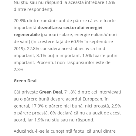
Nu știu sau nu răspund la această întrebare 1.5%
dintre respondenți.
70.3% dintre români sunt de părere că este foarte
importantă
dezvoltarea sectorului energiei
regenerabile
(panouri solare, energie eoliană/mori
de vânt) (în creștere față de 60.9% în septembrie
2019). 22.8% consideră acest obiectiv ca fiind
important, 3.1% puțin important, 1.5% foarte puțin
important. Procentul non-răspunsurilor este de
2.3%.
Green Deal
Cât privește
Green Deal
, 71.8% dintre cei intervievați
au o părere bună despre acordul European, în
general, 17.9% o părere nici bună, nici proastă, 2.5%
o părere proastă. 6% declară că nu au auzit de acest
acord, iar 1.9% nu știu sau nu răspund.
Aducându-li-se la cunoștință faptul că unul dintre