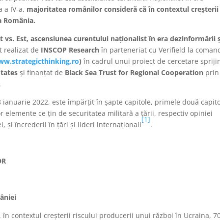
a a IV-a,
majoritatea românilor consideră că în contextul creșterii
ra România.
 vs. Est, ascensiunea curentului naționalist în era dezinformării ș
t realizat de
INSCOP Research
în parteneriat cu Verifield la coman
w.strategicthinking.ro
)
în cadrul unui proiect de cercetare sprijin
States
și finanțat de
Black Sea Trust for Regional Cooperation
prin
.
8 ianuarie 2022, este împărțit în șapte capitole, primele două capit
 elemente ce țin de securitatea militară a țării, respectiv opiniei
[1]
 și încrederii în țări și lideri internaționali
.
OR
âniei
n contextul creșterii riscului producerii unui război în Ucraina, 7