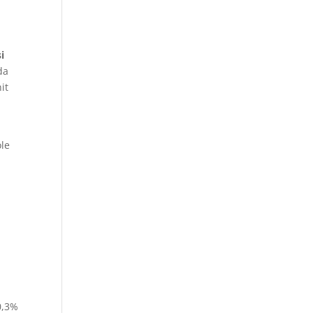
i
da
it
ole
0,3%