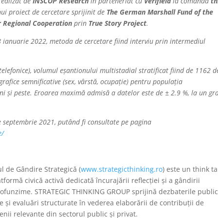
realizat de
INSCOP Research
în parteneriat cu
Verifield
la comanda
th
ui proiect de cercetare sprijinit de
The German Marshall Fund of the
r Regional Cooperation
prin
True Story Project
.
 ianuarie 2022, metoda de cercetare fiind interviu prin intermediul
telefonice), volumul eșantionului multistadial stratificat fiind de 1162 d
rafice semnificative (sex, vârstă, ocupație) pentru populația
ani și peste. Eroarea maximă admisă a datelor este de ± 2.9 %, la un gr
nie septembrie 2021, putând fi consultate pe pagina
e/
 de Gândire Strategică (
www.strategicthinking.ro
) este un think t
formă civică activă dedicată încurajării reflecției și a gândirii
e profunzime. STRATEGIC THINKING GROUP sprijină dezbaterile publi
ce și evaluări structurate în vederea elaborării de contribuții de
ii relevante din sectorul public și privat.