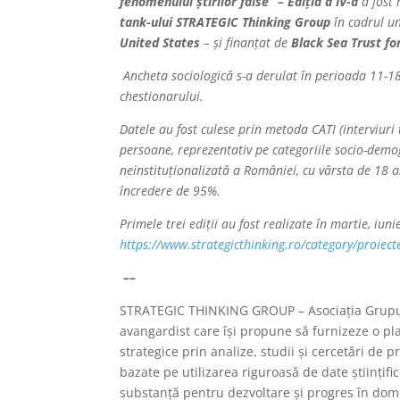
fenomenului știrilor false” – Ediția a IV-a
a fost 
tank-ului STRATEGIC Thinking Group
în cadrul un
United States
– și finanțat de
Black Sea Trust fo
Ancheta sociologică s-a derulat în perioada 11-18
chestionarului.
Datele au fost culese prin metoda CATI (interviuri 
persoane, reprezentativ pe categoriile socio-demog
neinstituționalizată a României, cu vârsta de 18 
încredere de 95%.
Primele trei ediții au fost realizate în martie, iu
https://www.strategicthinking.ro/category/proiect
––
STRATEGIC THINKING GROUP – Asociația Grupul
avangardist care își propune să furnizeze o plat
strategice prin analize, studii și cercetări d
bazate pe utilizarea riguroasă de date științifi
substanță pentru dezvoltare și progres în domen