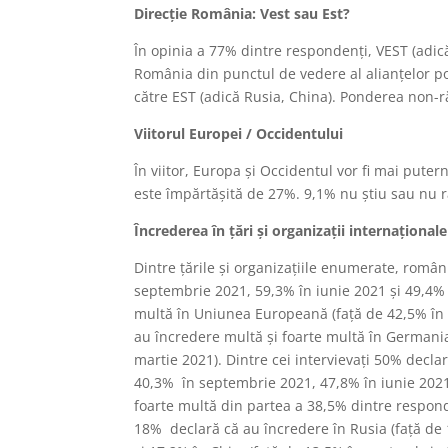
Direcție România:
Vest sau Est?
În opinia a 77% dintre respondenți, VEST (adic
România din punctul de vedere al alianțelor po
către EST (adică Rusia, China). Ponderea non-
Viitorul Europei / Occidentului
În viitor, Europa și Occidentul vor fi mai puter
este împărtășită de 27%. 9,1% nu știu sau nu 
Încrederea în țări și organizații
internaționale
Dintre țările și organizațiile enumerate, român
septembrie 2021, 59,3% în iunie 2021 și 49,4% 
multă în Uniunea Europeană (față de 42,5% în 
au încredere multă și foarte multă în Germania
martie 2021). Dintre cei intervievați 50% declar
40,3% în septembrie 2021, 47,8% în iunie 2021 
foarte multă din partea a 38,5% dintre respond
18% declară că au încredere în Rusia (față de 