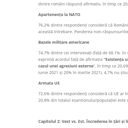
dintre români răspund afirmativ, în timp ce 2
Apartenența la NATO
76,2% dintre respondenți consideră că România
această întrebare. Ponderea non-răspunsurilo
Bazele militare americane
74,7% dintre cei intervievați (față de 68,1% în
exprimă acordul față de afirmația
”Existența u
cazul unei agresiuni externe
”, în timp ce 20,
iunie 2021 și 20% în martie 2021). 4,7% nu ști
Armata UE
72,6% dintre respondenți consideră că UE ar t
20,8% din totalul eșantionului/populației este
Capitolul 2: Vest vs. Est. Încrederea în țări și l