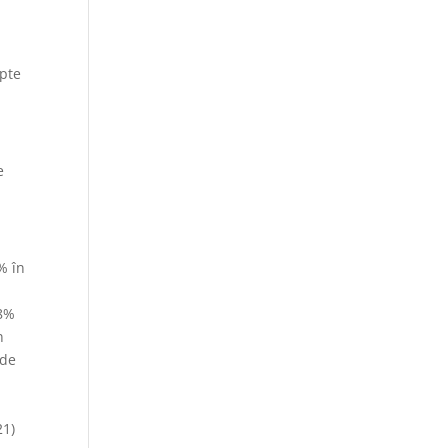
epte
e
% în
,8%
n
 de
21)