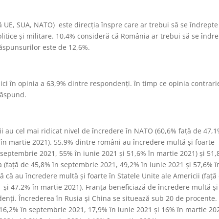
ă UE, SUA, NATO) este direcția înspre care ar trebui să se îndrepte
litice și militare. 10,4% consideră că România ar trebui să se îndr
răspunsurilor este de 12,6%.
nici în opinia a 63,9% dintre respondenți. în timp ce opinia contrari
răspund.
ii au cel mai ridicat nivel de încredere în NATO (60,6% față de 47,1
în martie 2021). 55,9% dintre români au încredere multă și foarte
septembrie 2021, 55% în iunie 2021 și 51,6% în martie 2021) și 51
 (față de 45,8% în septembrie 2021, 49,2% în iunie 2021 și 57,6% î
ă că au încredere multă și foarte în Statele Unite ale Americii (față
și 47,2% în martie 2021). Franța beneficiază de încredere multă și
enți. Încrederea în Rusia și China se situează sub 20 de procente.
16,2% în septembrie 2021, 17,9% în iunie 2021 și 16% în martie 20