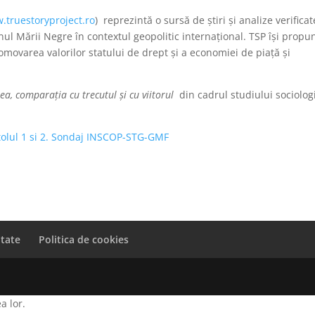
.truestoryproject.ro
) reprezintă o sursă de știri și analize verificat
ul Mării Negre în contextul geopolitic internațional. TSP își propu
movarea valorilor statului de drept și a economiei de piață și
.
mea, comparația cu trecutul și cu viitorul
din cadrul studiului sociolog
tolul 1 si 2. Sondaj INSCOP-STG-GMF
itate
Politica de cookies
a lor.