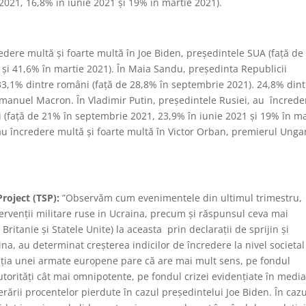
2021, 16,8% în iunie 2021 și 19% în martie 2021).
redere multă și foarte multă în Joe Biden, președintele SUA (față de
și 41,6% în martie 2021). În Maia Sandu, președinta Republicii
3,1% dintre români (față de 28,8% în septembrie 2021). 24,8% dint
Emanuel Macron. În Vladimir Putin, președintele Rusiei, au încrede
 (față de 21% în septembrie 2021, 23,9% în iunie 2021 și 19% în ma
 au încredere multă și foarte multă în Victor Orban, premierul Ungar
roject (TSP):
”Observăm cum evenimentele din ultimul trimestru,
tervenții militare ruse in Ucraina, precum și răspunsul ceva mai
itanie și Statele Unite) la aceasta prin declarații de sprijin și
na, au determinat creșterea indicilor de încredere la nivel societa
riția unei armate europene pare că are mai mult sens, pe fondul
utorități cât mai omnipotente, pe fondul crizei evidențiate în media
rării procentelor pierdute în cazul președintelui Joe Biden. În cazu