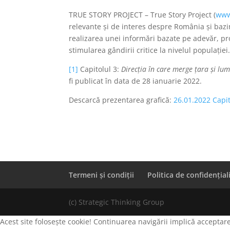
TRUE STORY PROJECT – True Story Project (
www
relevante și de interes despre România și bazin
realizarea unei informări bazate pe adevăr, pro
stimularea gândirii critice la nivelul populației
[1]
Capitolul 3:
Direcția în care merge țara și lu
fi publicat în data de 28 ianuarie 2022.
Descarcă prezentarea grafică:
26.01.2022 Capi
Termeni și condiții
Politica de confidențial
(c) Strategic Thinking Group
Acest site folosește cookie! Continuarea navigării implică acceptare