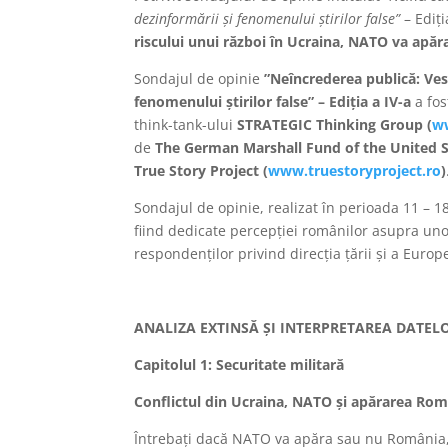
dezinformării și fenomenului știrilor false”
– Ediți
riscului unui război în Ucraina, NATO va apă
Sondajul de opinie
”Neîncrederea publică: Vest
fenomenului știrilor false” – Ediția a IV-a
a fos
think-tank-ului
STRATEGIC Thinking Group (
ww
de
The
German Marshall Fund of the United 
True Story Project (
www.truestoryproject.ro
)
Sondajul de opinie, realizat în perioada 11 – 1
fiind dedicate percepției românilor asupra unor
respondenților privind direcția țării și a Europei,
ANALIZA EXTINSĂ ȘI INTERPRETAREA DATEL
Capitolul 1: Securitate militară
Conflictul din Ucraina, NATO și apărarea Rom
Întrebați dacă NATO va apăra sau nu România, î