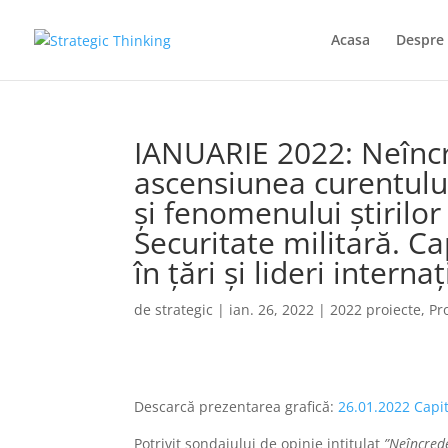
Acasa
Despre 
IANUARIE 2022: Neîncre
ascensiunea curentului
și fenomenului știrilor 
Securitate militară. Ca
în țări și lideri interna
de
strategic
|
ian. 26, 2022
|
2022 proiecte
,
Pr
Descarcă prezentarea grafică:
26.01.2022 Capi
Potrivit sondajului de opinie intitulat
”Neîncrede