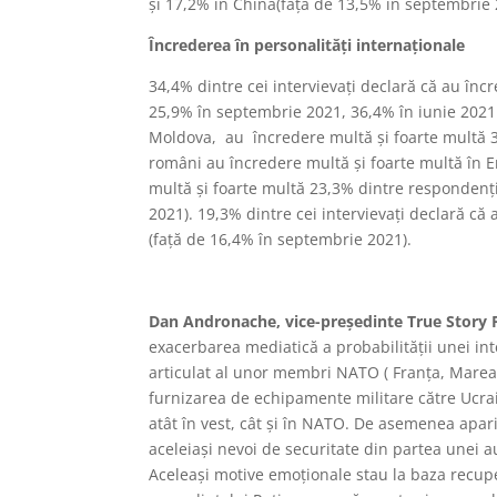
și 17,2% în China(față de 13,5% în septembrie 
Încrederea în personalități internaționale
34,4% dintre cei intervievați declară că au înc
25,9% în septembrie 2021, 36,4% în iunie 2021 
Moldova, au încredere multă și foarte multă 3
români au încredere multă și foarte multă în 
multă și foarte multă 23,3% dintre respondenți
2021). 19,3% dintre cei intervievați declară că
(față de 16,4% în septembrie 2021).
Dan Andronache, vice-președinte True Story P
exacerbarea mediatică a probabilității unei in
articulat al unor membri NATO ( Franța, Marea Br
furnizarea de echipamente militare către Ucrai
atât în vest, cât și în NATO. De asemenea apa
aceleiași nevoi de securitate din partea unei a
Aceleași motive emoționale stau la baza recupe