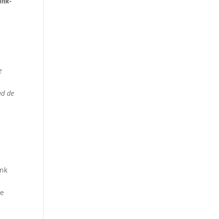
ink-
e
ad de
ank
ce