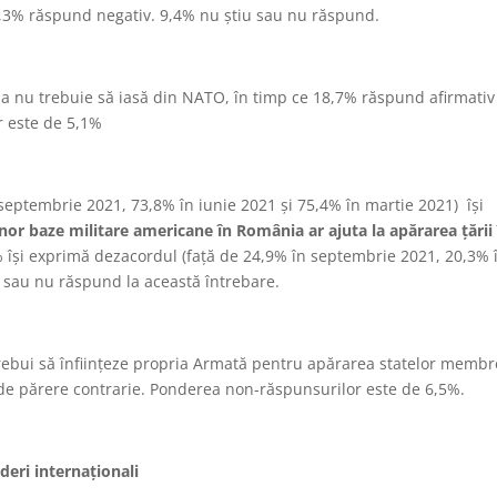
0,3% răspund negativ. 9,4% nu știu sau nu răspund.
 nu trebuie să iasă din NATO, în timp ce 18,7% răspund afirmativ
r este de 5,1%
 septembrie 2021, 73,8% în iunie 2021 și 75,4% în martie 2021) își
nor baze militare americane în România ar ajuta la apărarea țării 
6% își exprimă dezacordul (față de 24,9% în septembrie 2021, 20,3% 
u sau nu răspund la această întrebare.
rebui să înființeze propria Armată pentru apărarea statelor membr
 de părere contrarie. Ponderea non-răspunsurilor este de 6,5%.
ideri internaționali