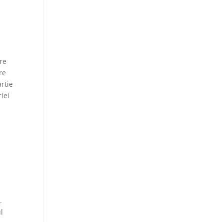
re
re
rtie
iei
l
.
l