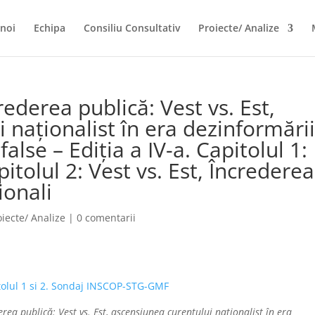
noi
Echipa
Consiliu Consultativ
Proiecte/ Analize
derea publică: Vest vs. Est,
 naționalist în era dezinformări
false – Ediția a IV-a. Capitolul 1:
pitolul 2: Vest vs. Est, Încrederea
ționali
oiecte/ Analize
|
0 comentarii
tolul 1 si 2. Sondaj INSCOP-STG-GMF
rea publică: Vest vs. Est, ascensiunea curentului naționalist în era