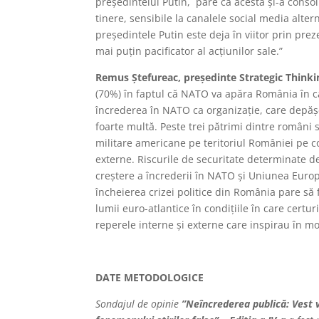
președintelui Putin, pare că acesta și-a conso
tinere, sensibile la canalele social media alte
președintele Putin este deja în viitor prin prez
mai puțin pacificator al acțiunilor sale.”
Remus Ștefureac, președinte Strategic Think
(70%) în faptul că NATO va apăra România în c
încrederea în NATO ca organizație, care depăș
foarte multă. Peste trei pătrimi dintre români
militare americane pe teritoriul României pe co
externe. Riscurile de securitate determinate d
creștere a încrederii în NATO și Uniunea Europ
încheierea crizei politice din România pare să 
lumii euro-atlantice în condițiile în care certur
reperele interne și externe care inspirau în m
DATE METODOLOGICE
Sondajul de opinie
”Neîncrederea publică: Vest v