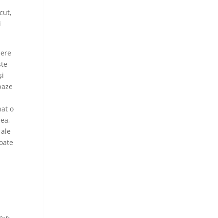
i
cut,
i
dere
ște
și
baze
nat o
nea,
 ale
toate