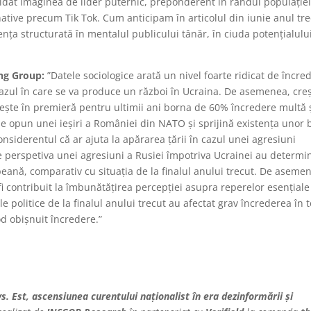
lidat imaginea de lider puternic, preponderent în rândul populație
rnative precum Tik Tok. Cum anticipam în articolul din iunie anul tre
ența structurată în mentalul publicului tânăr, în ciuda potențialulu
ing Group:
”Datele sociologice arată un nivel foarte ridicat de încre
azul în care se va produce un război în Ucraina. De asemenea, cre
ește în premieră pentru ultimii ani borna de 60% încredere multă 
 se opun unei ieșiri a României din NATO și sprijină existența unor 
nsiderentul că ar ajuta la apărarea țării în cazul unei agresiuni
e perspetiva unei agresiuni a Rusiei împotriva Ucrainei au determi
eană, comparativ cu situația de la finalul anului trecut. De aseme
fi contribuit la îmbunătățirea percepției asupra reperelor esențiale
ile politice de la finalul anului trecut au afectat grav încrederea în 
od obișnuit încredere.”
s. Est, ascensiunea curentului naționalist în era dezinformării și