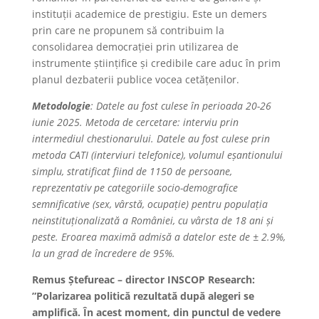
instituții academice de prestigiu. Este un demers
prin care ne propunem să contribuim la
consolidarea democrației prin utilizarea de
instrumente științifice și credibile care aduc în prim
planul dezbaterii publice vocea cetățenilor.
Metodologie
: Datele au fost culese în perioada 20-26
iunie 2025. Metoda de cercetare: interviu prin
intermediul chestionarului. Datele au fost culese prin
metoda CATI (interviuri telefonice), volumul eșantionului
simplu, stratificat fiind de 1150 de persoane,
reprezentativ pe categoriile socio-demografice
semnificative (sex, vârstă, ocupație) pentru populația
neinstituționalizată a României, cu vârsta de 18 ani și
peste. Eroarea maximă admisă a datelor este de ± 2.9%,
la un grad de încredere de 95%.
Remus Ștefureac – director INSCOP Research
:
”Polarizarea politică rezultată după alegeri se
amplifică. În acest moment, din punctul de vedere