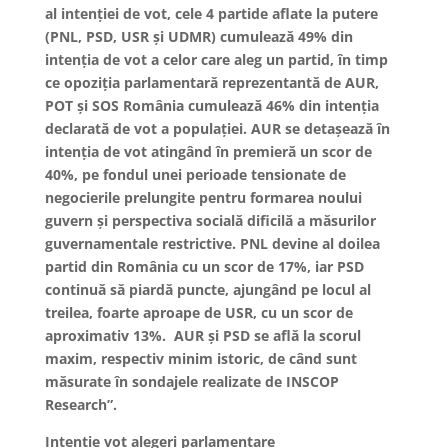
al intenției de vot, cele 4 partide aflate la putere
(PNL, PSD, USR și UDMR) cumulează 49% din
intenția de vot a celor care aleg un partid, în timp
ce opoziția parlamentară reprezentantă de AUR,
POT și SOS România cumulează 46% din intenția
declarată de vot a populației. AUR se detașează în
intenția de vot atingând în premieră un scor de
40%, pe fondul unei perioade tensionate de
negocierile prelungite pentru formarea noului
guvern și perspectiva socială dificilă a măsurilor
guvernamentale restrictive. PNL devine al doilea
partid din România cu un scor de 17%, iar PSD
continuă să piardă puncte, ajungând pe locul al
treilea, foarte aproape de USR, cu un scor de
aproximativ 13%. AUR și PSD se află la scorul
maxim, respectiv minim istoric, de când sunt
măsurate în sondajele realizate de INSCOP
Research”.
Intenție vot alegeri parlamentare