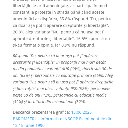
libertățile le-ar fi amenințate, ar participa în mod
constant la proteste în stradă până când aceste
amenințări ar dispărea, 55.8% răspund ”Da, pentru
că doar așa pot fi apărare drepturile și libertățile”.
26.8% aleg varianta ”Nu, pentru că nu așa pot fi
apărate drepturile și libertățile”. 16.5% spun că nu
și-au format o opinie, iar 0.9% nu răspund.
Răspund ”Da, pentru că doar așa pot fi apărare
drepturile și libertățile” în proporții mai mari decât
media populației : votanții AUR (68%), tinerii sub 30 de
ani (63%) și persoanele cu educație primară (65%). Aleg
varianta ”Nu, pentru că nu așa pot fi apărate drepturile
și libertățile” mai ales: votanții PSD (52%), persoanele
peste 60 de ani (42%), persoanele cu educație medie
(32%) și locuitorii din urbanul mic (32%).
Descarcă prezentarea grafică:
13.06.2025
BAROMETRUL Informat.ro INSCOP Evenimentele din
13-15 iunie 1990