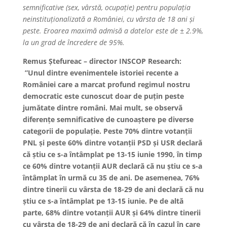
semnificative (sex, vârstă, ocupație) pentru populația
neinstituționalizată a României, cu vârsta de 18 ani și
peste. Eroarea maximă admisă a datelor este de ± 2.9%,
la un grad de încredere de 95%.
Remus Ștefureac – director INSCOP Research
:
”Unul dintre evenimentele istoriei recente a
României care a marcat profund regimul nostru
democratic este cunoscut doar de puțin peste
jumătate dintre români. Mai mult, se observă
diferențe semnificative de cunoaștere pe diverse
categorii de populație. Peste 70% dintre votanții
PNL și peste 60% dintre votanții PSD și USR declară
că știu ce s-a întâmplat pe 13-15 iunie 1990, în timp
ce 60% dintre votanții AUR declară că nu știu ce s-a
întâmplat în urmă cu 35 de ani. De asemenea, 76%
dintre tinerii cu vârsta de 18-29 de ani declară că nu
știu ce s-a întâmplat pe 13-15 iunie. Pe de altă
parte, 68% dintre votanții AUR și 64% dintre tinerii
cu vârsta de 18-29 de ani declară că în cazul în care