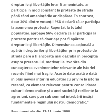
drepturile și libertățile le-ar fi amenințate, ar
participa în mod constant la proteste de stradă
până când amenințările ar dispărea. În contrast,
doar 30% dintre votanții PSD declară că ar participa
la asemenea proteste. Raportat la totalul
populației, aproape 56% declară că ar participa la
proteste pentru că doar așa pot fi apărate
drepturile și libertățile. Dimensiunea acțională a
apărării drepturilor și libertăților prin proteste de
stradă pare a fi ancorată mai degrabă în percepția
asupra prezentului, motivațiile izvorâte din
cunoașterea evenimentelor relevante ale istoriei
recente fiind mai fragile. Aceste date arată o dată
în plus nevoia întăririi educației cu privire la istoria
recentă, ca element relevant pentru consolidarea
culturii democratice și a unei societăți reziliente la
agresiuni, care pun sub semnul întrebării însăși
fundamentele regimului nostru democratic.”
Evenimentele din 13-15 iunie 1990