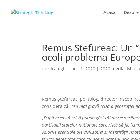
Acasa
Despre 
Remus Ștefureac: Un ”
ocoli problema Europe
de
strategic
|
oct. 1, 2020
|
2020 media
,
Medi
Remus Ștefureac, politolog, director Inscop Re
consideră că
„cea mai gravă criză a generației no
„După această criză putem găsi căi de reconciliere 
partizanii statelor naționale care riscă să fie ”c
valorile esențiale ale civilizației și identității no
strictă necesitate care ajunge la oameni prin mij