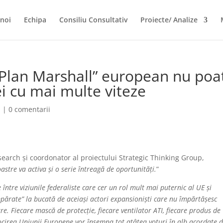
noi
Echipa
Consiliu Consultativ
Proiecte/ Analize
Plan Marshall” european nu poa
i cu mai multe viteze
a
|
0 comentarii
search și coordonator al proiectului Strategic Thinking Group,
astre va activa și o serie întreagă de oportunități.
”
între viziunile federaliste care cer un rol mult mai puternic al UE și
umpărate” la bucată de aceiași actori expansioniști care nu împărtășesc
astre. Fiecare mască de protecție, fiecare ventilator ATI, fiecare produs de
locirea Uniunii Europene vor însemna tot atâtea voturi în alb acordate 