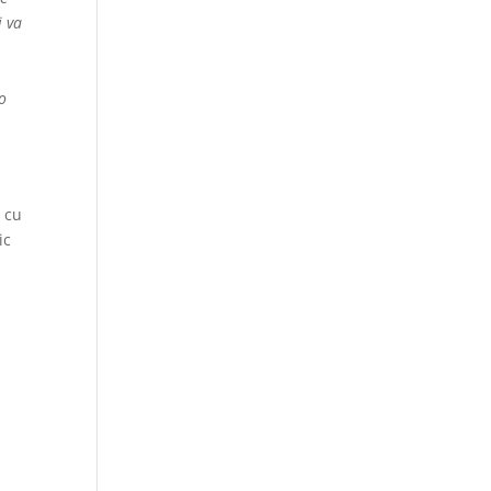
i va
 o
ă cu
ic