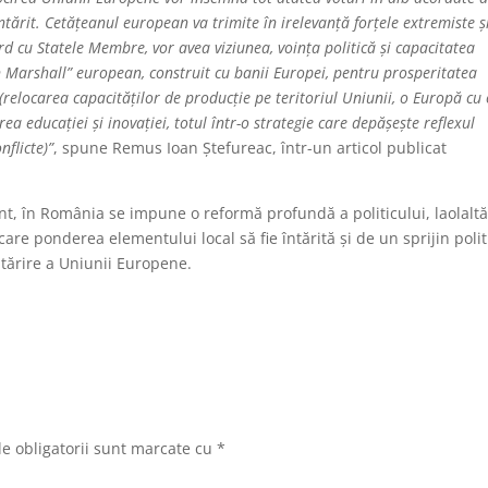
tărit. Cetățeanul european va trimite în irelevanță forțele extremiste ș
rd cu Statele Membre, vor avea viziunea, voința politică și capacitatea
 Marshall” european, construit cu banii Europei, pentru prosperitatea
e (relocarea capacităților de producție pe teritoriul Uniunii, o Europă cu
rea educației și inovației, totul într-o strategie care depășește reflexul
nflicte)”
, spune Remus Ioan Ștefureac, într-un articol publicat
t, în România se impune o reformă profundă a politicului, laolalt
re ponderea elementului local să fie întărită și de un sprijin polit
tărire a Uniunii Europene.
e obligatorii sunt marcate cu
*