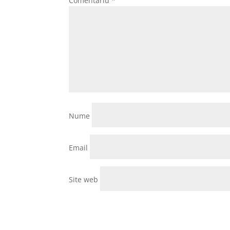
Comentariu
*
Nume
Email
Site web