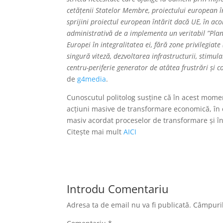
cetățenii Statelor Membre, proiectului european în
sprijini proiectul european întărit dacă UE, în aco
administrativă de a implementa un veritabil ”Plan
Europei în integralitatea ei, fără zone privilegiat
singură viteză, dezvoltarea infrastructurii, stimula
centru-periferie generator de atâtea frustrări și co
de
g4media
.
Cunoscutul politolog susține că în acest momen
acțiuni masive de transformare economică, în ca
masiv acordat proceselor de transformare și în
Citește mai mult
AICI
Introdu Comentariu
Adresa ta de email nu va fi publicată.
Câmpuril